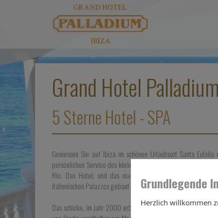
Grand Hotel Palladiu
5 Sterne Hotel - SPA
Geniessen Sie auf Ibiza im schönen Urlaubsort Santa Eulalia 
persönlichen Service des kleinen 5-Sterne Grand Hotel Palladiu
Río. Das Hotel, und das macht es einzigartig auf der Insel,
Grundlegende I
italienischen Palazzos gebaut und entsprechend eingerichtet.
Herzlich willkommen z
Das schicke, im Jahr 2000 erbaute Grandhotel liegt direkt am 