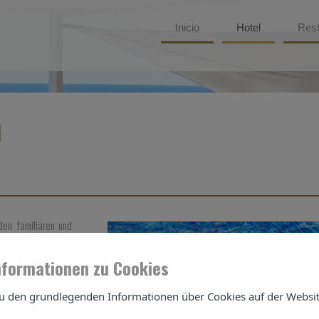
Inicio
Hotel
Rest
m
den familiären und
m Santa Eulalia del
 ist im Stil eines
nformationen zu Cookies
u den grundlegenden Informationen über Cookies auf der Websit
kleinen Naturstrand