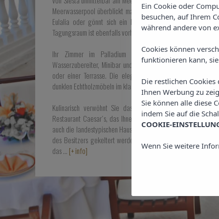
von Siesta unmittelbar am Meer. Auf der grosszügigen Terrass
Ein Cookie oder Comput
Meerwasserpool überblickt man auf Massivholzliegen die gan
besuchen, auf Ihrem Co
Eulalia oder gönnt sich ein Eis, Kaffee oder einen Drink vo
während andere von ex
Tagungsraum ist ebenfalls vorhanden.
Cookies können versch
Ihr Zimmer im Palladium erwartet Sie mit Sat-TV, ko
funktionieren kann, si
Wasserzubereiter, Minibar und je nach Kategorie auch mit ei
oder einer Terrasse. Die elegant gestalteten Zimmer mit M
Die restlichen Cookies
dunklen Echtholzmöbeln im klassischen, italienischen Palazzo-Stil
Ihnen Werbung zu zeige
Sie können alle diese C
Kulinarisch verwöhnt Sie das Grand Hotel Palladium mit 
indem Sie auf die Scha
Restaurant Caesar´s, das Ihnen frische mediterrane Küche serv
COOKIE-EINSTELLUN
auch die landestypischen Hausweine der Insel, die auch auf e
des Besitzers gekeltert werden. Auf der Terrasse des Restaur
Wenn Sie weitere Infor
das
…
[+ info]