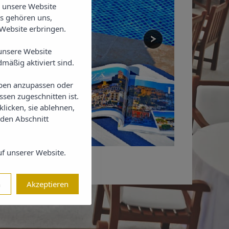
e unsere Website
es gehören uns,
Website erbringen.
unsere Website
mäßig aktiviert sind.
ieben anzupassen oder
sen zugeschnitten ist.
klicken, sie ablehnen,
 den Abschnitt
f unserer Website.
n
Akzeptieren