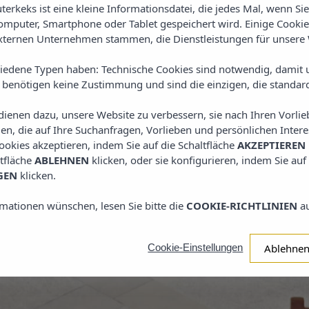
e mit einem schönen
erkeks ist eine kleine Informationsdatei, die jedes Mal, wenn Si
ze Bucht von Santa
mputer, Smartphone oder Tablet gespeichert wird. Einige Cooki
n der Poolbar. Ein
ternen Unternehmen stammen, die Dienstleistungen für unsere 
iedene Typen haben: Technische Cookies sind notwendig, damit 
stenfreiem WLAN,
e benötigen keine Zustimmung und sind die einzigen, die standard
nen eigenen Balkon
armorbad sind mit
 dienen dazu, unsere Website zu verbessern, sie nach Ihren Vorl
 eingerichtet.
n, die auf Ihre Suchanfragen, Vorlieben und persönlichen Interes
ookies akzeptieren, indem Sie auf die Schaltfläche
AKZEPTIEREN
einer Bar und dem
ltfläche
ABLEHNEN
klicken, oder sie konfigurieren, indem Sie auf
iert. Probieren Sie
GEN
klicken.
iner eigenen Bodega
ants geniessen Sie
mationen wünschen, lesen Sie bitte die
COOKIE-RICHTLINIEN
au
Ablehne
Cookie-Einstellungen