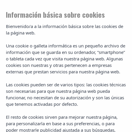
Información básica sobre cookies
Bienvenido/a a la información básica sobre las cookies de
la página web.
Grand Hotel Palladium
Una cookie o galleta informática es un pequeño archivo de
información que se guarda en su ordenador, “smartphone”
Hotel 5 estrellas - Spa
o tableta cada vez que visita nuestra página web. Algunas
cookies son nuestras y otras pertenecen a empresas
externas que prestan servicios para nuestra página web.
El Grand Hotel Palladium es un hotel de 5 estrellas con un
Las cookies pueden ser de varios tipos: las cookies técnicas
marcado estilo clásico-renacentista. Sus ambientes elegantes,
son necesarias para que nuestra página web pueda
cuidados hasta el mínimo detalle y embellecidos por el clima
funcionar, no necesitan de su autorización y son las únicas
profesional del personal del hotel, convierten el Grand Hotel
que tenemos activadas por defecto.
Palladium en uno de los más exitosos hoteles de 5 estrellas de
Ibiza.
El resto de cookies sirven para mejorar nuestra página,
La madera noble de los muebles clásicos y los mármoles
para personalizarla en base a sus preferencias, o para
caracterizan los diferentes espacios del Grand Hotel Palladium.
poder mostrarle publicidad ajustada a sus búsquedas,