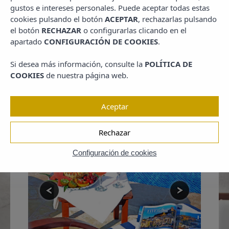
Un disfrute para los sentidos, elegante y confortable, donde no
gustos e intereses personales. Puede aceptar todas estas
echará nada en falta. El hotel cuenta con acceso directo a la
cookies pulsando el botón
ACEPTAR
, rechazarlas pulsando
playa, zonas verdes, amplias habitaciones, sala de reuniones,
el botón
RECHAZAR
o configurarlas clicando en el
un spa, sauna, servicio de estetica y masajes, piscina interior y
apartado
CONFIGURACIÓN DE COOKIES
.
exterior y un gimnasio.
Destaca la situación en primera linea del restaurante Caesar´s,
Si desea más información, consulte la
POLÍTICA DE
de cocina mediterranea con toques de cocina moderna y con
COOKIES
de nuestra página web.
una gran selección de vinos y champagne.
Elija el Grand Hotel Palladium, déjese cuidar por nuestro
Aceptar
experimentado equipo y disfrute de unas vacaciones de
ensueño.
Rechazar
Configuración de cookies