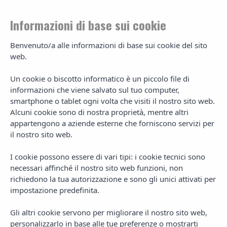
Informazioni di base sui cookie
Benvenuto/a alle informazioni di base sui cookie del sito
web.
Habitaciones
Un cookie o biscotto informatico è un piccolo file di
informazioni che viene salvato sul tuo computer,
Diseño y confort de la mano de un
smartphone o tablet ogni volta che visiti il nostro sito web.
servicio atento y personal
Alcuni cookie sono di nostra proprietà, mentre altri
appartengono a aziende esterne che forniscono servizi per
il nostro sito web.
I cookie possono essere di vari tipi: i cookie tecnici sono
Camera Doppia - D
necessari affinché il nostro sito web funzioni, non
richiedono la tua autorizzazione e sono gli unici attivati per
Goditi un soggiorno unico nella nostra camera doppia, uno
impostazione predefinita.
spazio classico e accogliente dove comfort e tranquillità si
…
[+
info]
Gli altri cookie servono per migliorare il nostro sito web,
personalizzarlo in base alle tue preferenze o mostrarti
Prenotare