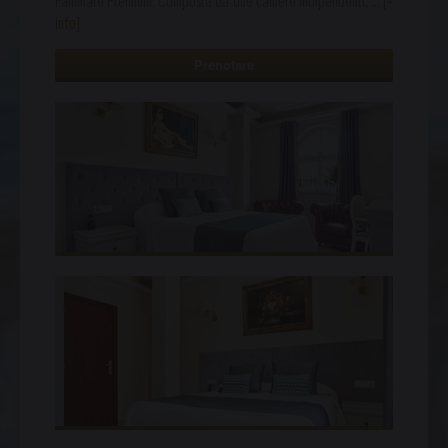
Familiare Premium. Composta da due camere indipendenti,
…
[+
info]
Prenotare