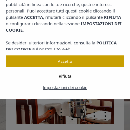
El sonido de las olas del mar, los cálidos amaneceres y el
pubblicità in linea con le tue ricerche, gusti e interessi
excelente entorno en calma, hacen del Restaurante Caesar's
personali. Puoi accettare tutti questi cookie cliccando il
sea un lugar único.
pulsante
ACCETTA
, rifiutarli cliccando il pulsante
RIFIUTA
o configurarli cliccando nella sezione
IMPOSTAZIONI DEI
COOKIE
.
Se desideri ulteriori informazioni, consulta la
POLITICA
DEI COOKIE
sul nostro sito web.
Accetta
Rifiuta
Impostazioni dei cookie