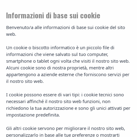
Informazioni di base sui cookie
Benvenuto/a alle informazioni di base sui cookie del sito
web.
Restaurante Caesar's
Un cookie o biscotto informatico è un piccolo file di
informazioni che viene salvato sul tuo computer,
Disfrute del sabor de Ibiza
smartphone o tablet ogni volta che visiti il nostro sito web.
Alcuni cookie sono di nostra proprietà, mentre altri
appartengono a aziende esterne che forniscono servizi per
il nostro sito web.
El restaurante Caesar's situado en primera línea de mar, disfruta
I cookie possono essere di vari tipi: i cookie tecnici sono
de una de las ubicaciones más privilegiadas de la isla de Ibiza.
necessari affinché il nostro sito web funzioni, non
La cuidadosa busqueda de productos de primera calidad en
richiedono la tua autorizzazione e sono gli unici attivati per
cada uno de sus platos, su gran selección de vinos nacionales e
impostazione predefinita.
internacionales y la amabilidad de su personal son elementos
que contribuyen a que cada comida sea una experiencia
Gli altri cookie servono per migliorare il nostro sito web,
inolvidable.
personalizzarlo in base alle tue preferenze o mostrarti